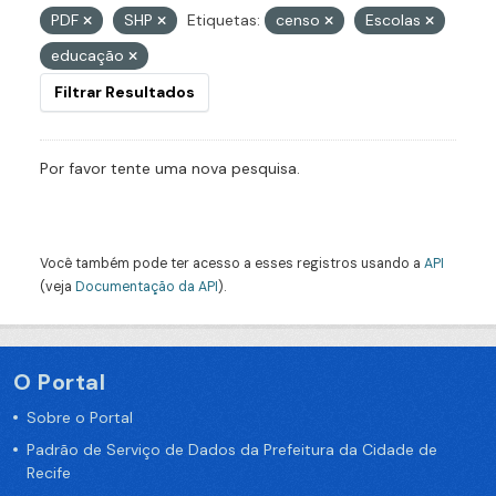
PDF
SHP
Etiquetas:
censo
Escolas
educação
Filtrar Resultados
Por favor tente uma nova pesquisa.
Você também pode ter acesso a esses registros usando a
API
(veja
Documentação da API
).
O Portal
Sobre o Portal
Padrão de Serviço de Dados da Prefeitura da Cidade de
Recife