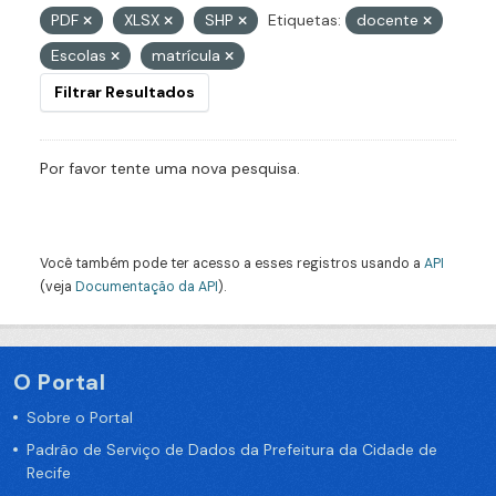
PDF
XLSX
SHP
Etiquetas:
docente
Escolas
matrícula
Filtrar Resultados
Por favor tente uma nova pesquisa.
Você também pode ter acesso a esses registros usando a
API
(veja
Documentação da API
).
O Portal
Sobre o Portal
Padrão de Serviço de Dados da Prefeitura da Cidade de
Recife