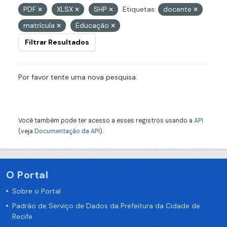
PDF
XLSX
SHP
Etiquetas:
docente
matrícula
Educação
Filtrar Resultados
Por favor tente uma nova pesquisa.
Você também pode ter acesso a esses registros usando a
API
(veja
Documentação da API
).
O Portal
Sobre o Portal
Padrão de Serviço de Dados da Prefeitura da Cidade de
Recife