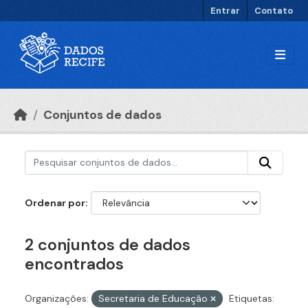
Ir para o conteúdo principal
Entrar
Contato
Conjuntos de dados
Ordenar por
2 conjuntos de dados
encontrados
Organizações:
Secretaria de Educação
Etiquetas: