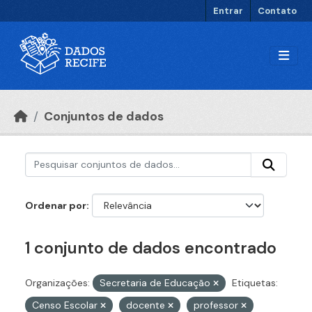
Ir para o conteúdo principal
Entrar
Contato
Conjuntos de dados
Ordenar por
1 conjunto de dados encontrado
Organizações:
Secretaria de Educação
Etiquetas:
Censo Escolar
docente
professor