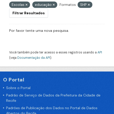
Escolas
educação
Formatos:
SHP
Filtrar Resultados
Por favor tente uma nova pesquisa.
Você também pode ter acesso a esses registros usando a
API
(veja
Documentação da API
).
O Portal
Sobre o Portal
Padrão de Serviço de Dados da Prefeitura da Cidade de
Recife
Padrões de Publicação dos Dados no Portal de Dados
Abertos do Recife