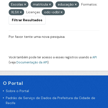
Escolas
matrícula
educação
Formatos:
XLSX
Licenças:
odc-odbl
Filtrar Resultados
Por favor tente uma nova pesquisa.
Você também pode ter acesso a esses registros usando a
API
(veja
Documentação da API
).
O Portal
Sobre o Portal
Padrão de Serviço de Dados da Prefeitura da Cidade de
Recife