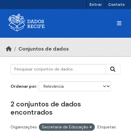
Ir para o conteúdo principal
Entrar
Contato
Conjuntos de dados
Ordenar por
2 conjuntos de dados
encontrados
Organizações:
Secretaria de Educação
Etiquetas: