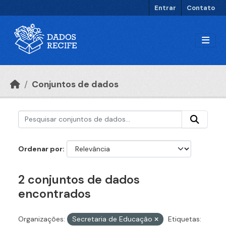
Ir para o conteúdo principal
Entrar
Contato
Conjuntos de dados
Ordenar por
2 conjuntos de dados
encontrados
Organizações:
Secretaria de Educação
Etiquetas: