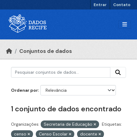
Ir para o conteúdo principal
Entrar
Contato
Conjuntos de dados
Ordenar por
1 conjunto de dados encontrado
Organizações:
Secretaria de Educação
Etiquetas:
censo
Censo Escolar
docente