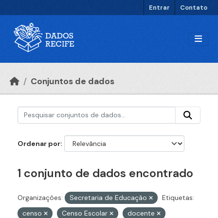
Ir para o conteúdo principal
Entrar
Contato
Conjuntos de dados
Ordenar por
1 conjunto de dados encontrado
Organizações:
Secretaria de Educação
Etiquetas:
censo
Censo Escolar
docente