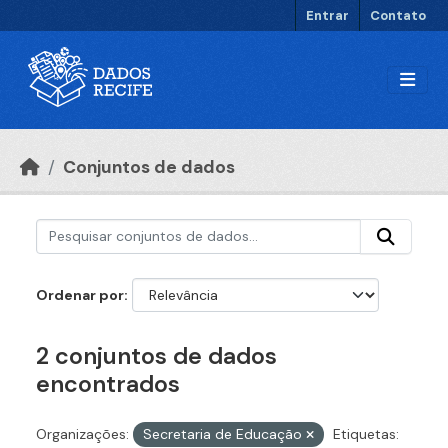
Ir para o conteúdo principal
Entrar
Contato
Conjuntos de dados
Ordenar por
2 conjuntos de dados
encontrados
Organizações:
Secretaria de Educação
Etiquetas: