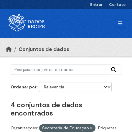
Ir para o conteúdo principal
Entrar
Contato
Conjuntos de dados
Ordenar por
4 conjuntos de dados
encontrados
Organizações:
Secretaria de Educação
Etiquetas: