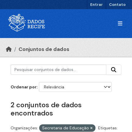
Ir para o conteúdo principal
Entrar
Contato
Conjuntos de dados
Ordenar por
2 conjuntos de dados
encontrados
Organizações:
Secretaria de Educação
Etiquetas: