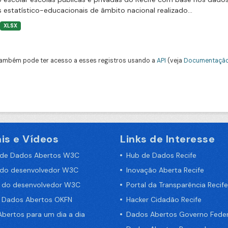
 estatístico-educacionais de âmbito nacional realizado...
XLSX
ambém pode ter acesso a esses registros usando a
API
(veja
Documentação
is e Vídeos
Links de Interesse
 de Dados Abertos W3C
Hub de Dados Recife
 do desenvolvedor W3C
Inovação Aberta Recife
a do desenvolvedor W3C
Portal da Transparência Recife
e Dados Abertos OKFN
Hacker Cidadão Recife
bertos para um dia a dia
Dados Abertos Governo Feder