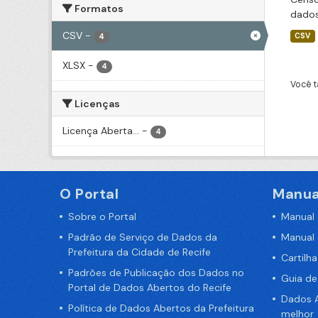
Formatos
dados
CSV
-
CSV
4
XLSX
-
4
Você t
Licenças
Licença Aberta...
-
4
O Portal
Manua
Sobre o Portal
Manual
Padrão de Serviço de Dados da
Manual
Prefeitura da Cidade de Recife
Cartilh
Padrões de Publicação dos Dados no
Guia d
Portal de Dados Abertos do Recife
Dados A
Política de Dados Abertos da Prefeitura
melhor