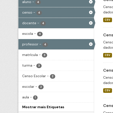
aluno
-
4
Censo
dados
censo
-
4
CSV
docente
-
4
escola
-
4
Cens
Censo
professor
-
4
dados
matrícula
-
3
CSV
turma
-
3
Cens
Censo Escolar
-
2
Censo
dados
escolar
-
2
CSV
aula
-
1
Cens
Mostrar mais Etiquetas
Censo