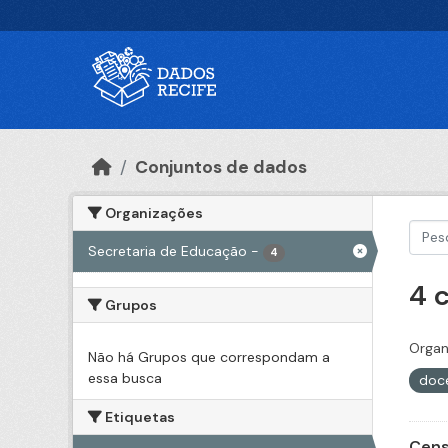
Ir para o conteúdo principal
Conjuntos de dados
Organizações
Secretaria de Educação
-
4
4 
Grupos
Organ
Não há Grupos que correspondam a
essa busca
doc
Etiquetas
Cens