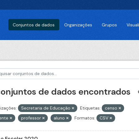
Conjuntos de dados
Organizações
Grupos
Visua
conjuntos de dados encontrados
izações:
Secretaria de Educação
Etiquetas:
censo
ente
professor
aluno
Formatos:
CSV
o Escolar 2020