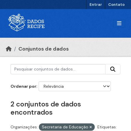
Ir para o conteúdo principal
Entrar
Contato
Conjuntos de dados
Ordenar por
2 conjuntos de dados
encontrados
Organizações:
Secretaria de Educação
Etiquetas: