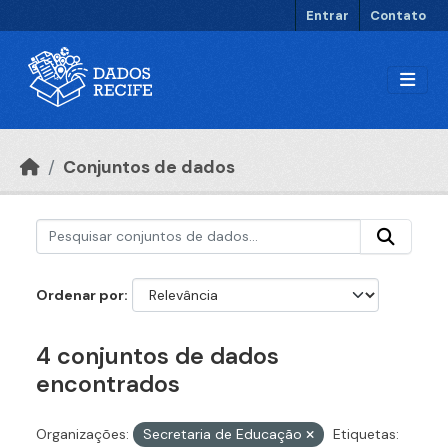
Ir para o conteúdo principal
Entrar
Contato
Conjuntos de dados
Ordenar por
4 conjuntos de dados
encontrados
Organizações:
Secretaria de Educação
Etiquetas: