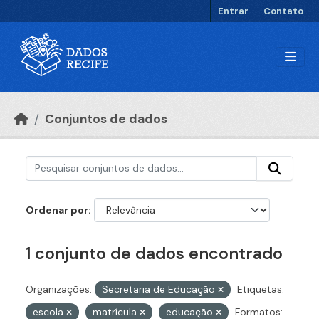
Ir para o conteúdo principal
Entrar
Contato
Conjuntos de dados
Ordenar por
1 conjunto de dados encontrado
Organizações:
Secretaria de Educação
Etiquetas:
escola
matrícula
educação
Formatos: