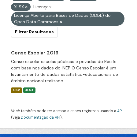
XLSX
Licenças:
Licença Aberta para Bases de Dados (ODbL) do
Open Data Commons
Filtrar Resultados
Censo Escolar 2016
Censo escolar escolas públicas e privadas do Recife
com base nos dados do INEP O Censo Escolar é um
levantamento de dados estatístico-educacionais de
âmbito nacional realizado...
CSV
XLSX
Você também pode ter acesso a esses registros usando a
API
(veja
Documentação da API
).