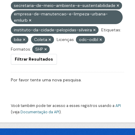
secretaria-de-meio-ambiente-e-sustentabilidade
empresa-de-manutencao-e-limpeza-urbana-
emlurb
instituto-da-cidade-pelopidas-silveira
Etiquetas:
bike
Coleta
Licenças:
odc-odbl
Formatos:
SHP
Filtrar Resultados
Por favor tente uma nova pesquisa.
Você também pode ter acesso a esses registros usando a
API
(veja
Documentação da API
).