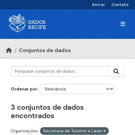
Ir para o conteúdo principal
Entrar
Contato
Conjuntos de dados
Ordenar por
3 conjuntos de dados
encontrados
Organizações:
Secretaria de Turismo e Lazer