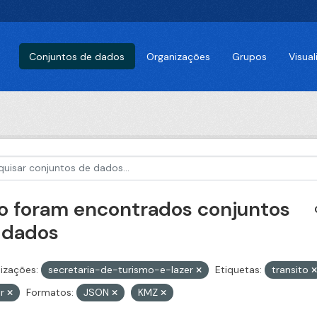
Conjuntos de dados
Organizações
Grupos
Visua
o foram encontrados conjuntos
 dados
izações:
secretaria-de-turismo-e-lazer
Etiquetas:
transito
ar
Formatos:
JSON
KMZ