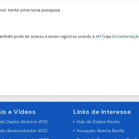
avor tente uma nova pesquisa.
ambém pode ter acesso a esses registros usando a
API
(veja
Documentação
is e Vídeos
Links de Interesse
 de Dados Abertos W3C
Hub de Dados Recife
 do desenvolvedor W3C
Inovação Aberta Recife