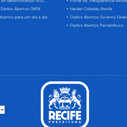
a do desenvolvedor W3C
Portal da Transparência Recife
e Dados Abertos OKFN
Hacker Cidadão Recife
bertos para um dia a dia
Dados Abertos Governo Feder
Dados Abertos Pernambuco