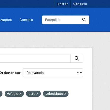
Entrar
Contato
lizações
Contato
Ordenar por
veículo
cttu
velocidade