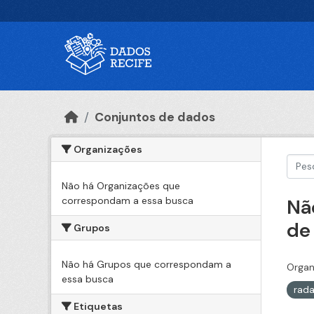
Ir para o conteúdo principal
Conjuntos de dados
Organizações
Não há Organizações que
correspondam a essa busca
Nã
de
Grupos
Não há Grupos que correspondam a
Organ
essa busca
rad
Etiquetas