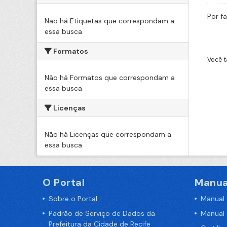
Por f
Não há Etiquetas que correspondam a
essa busca
Formatos
Você t
Não há Formatos que correspondam a
essa busca
Licenças
Não há Licenças que correspondam a
essa busca
O Portal
Manua
Sobre o Portal
Manual
Padrão de Serviço de Dados da
Manual
Prefeitura da Cidade de Recife