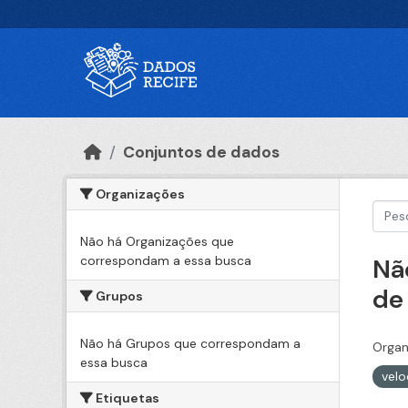
Ir para o conteúdo principal
Conjuntos de dados
Organizações
Não há Organizações que
correspondam a essa busca
Nã
de
Grupos
Não há Grupos que correspondam a
Organ
essa busca
vel
Etiquetas