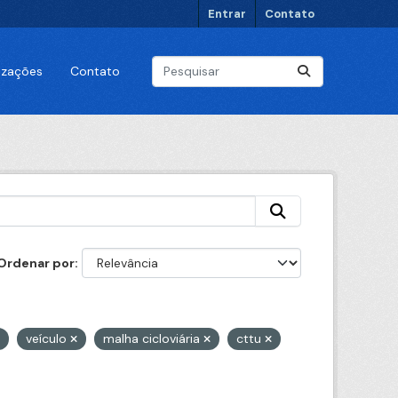
Entrar
Contato
lizações
Contato
Ordenar por
veículo
malha cicloviária
cttu