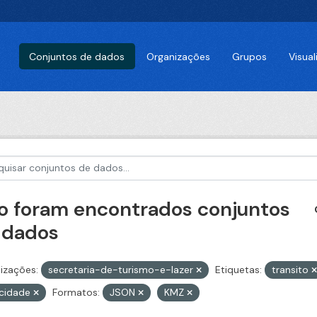
Conjuntos de dados
Organizações
Grupos
Visua
o foram encontrados conjuntos
 dados
izações:
secretaria-de-turismo-e-lazer
Etiquetas:
transito
ocidade
Formatos:
JSON
KMZ