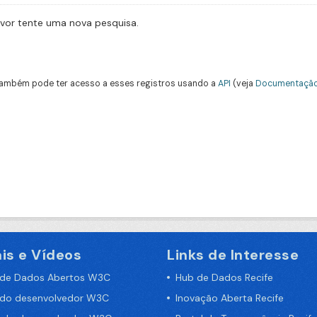
avor tente uma nova pesquisa.
ambém pode ter acesso a esses registros usando a
API
(veja
Documentação
is e Vídeos
Links de Interesse
 de Dados Abertos W3C
Hub de Dados Recife
 do desenvolvedor W3C
Inovação Aberta Recife