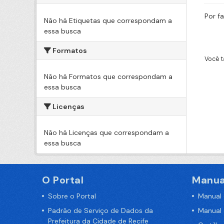
Por f
Não há Etiquetas que correspondam a
essa busca
Formatos
Você t
Não há Formatos que correspondam a
essa busca
Licenças
Não há Licenças que correspondam a
essa busca
O Portal
Manua
Sobre o Portal
Manual
Padrão de Serviço de Dados da
Manual
Prefeitura da Cidade de Recife