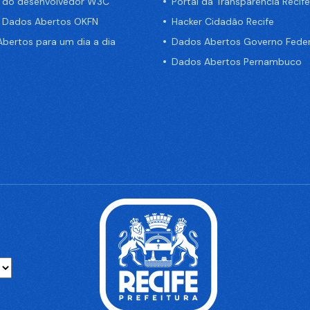
a do desenvolvedor W3C
Portal da Transparência Recife
e Dados Abertos OKFN
Hacker Cidadão Recife
bertos para um dia a dia
Dados Abertos Governo Feder
Dados Abertos Pernambuco