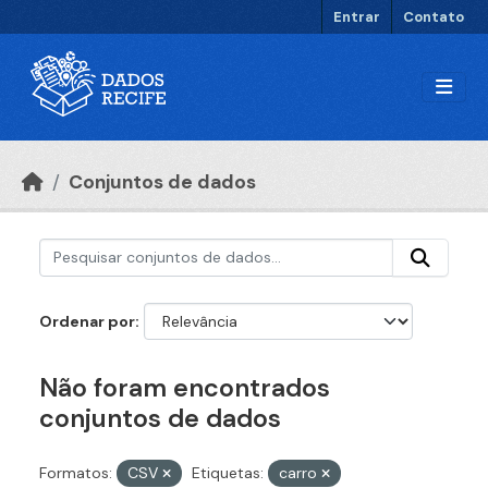
Ir para o conteúdo principal
Entrar
Contato
Conjuntos de dados
Ordenar por
Não foram encontrados
conjuntos de dados
Formatos:
CSV
Etiquetas:
carro