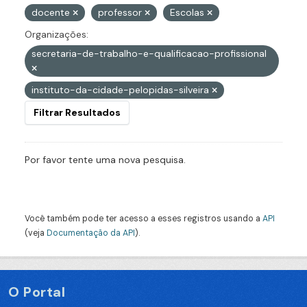
docente
professor
Escolas
Organizações:
secretaria-de-trabalho-e-qualificacao-profissional
instituto-da-cidade-pelopidas-silveira
Filtrar Resultados
Por favor tente uma nova pesquisa.
Você também pode ter acesso a esses registros usando a
API
(veja
Documentação da API
).
O Portal