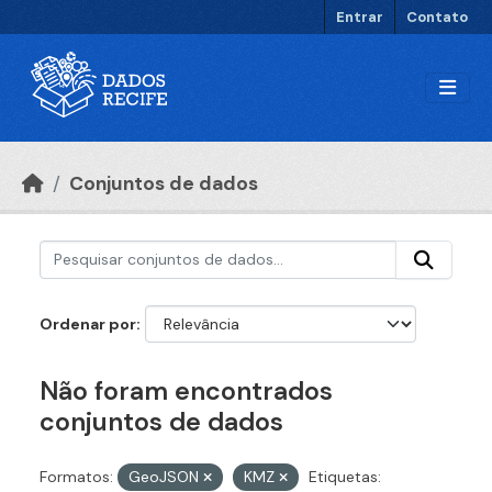
Ir para o conteúdo principal
Entrar
Contato
Conjuntos de dados
Ordenar por
Não foram encontrados
conjuntos de dados
Formatos:
GeoJSON
KMZ
Etiquetas: