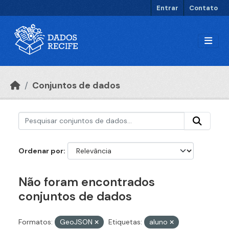
Ir para o conteúdo principal
Entrar
Contato
Conjuntos de dados
Ordenar por
Não foram encontrados
conjuntos de dados
Formatos:
GeoJSON
Etiquetas:
aluno