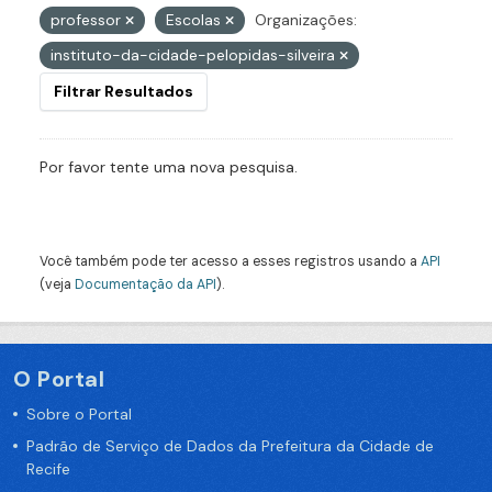
professor
Escolas
Organizações:
instituto-da-cidade-pelopidas-silveira
Filtrar Resultados
Por favor tente uma nova pesquisa.
Você também pode ter acesso a esses registros usando a
API
(veja
Documentação da API
).
O Portal
Sobre o Portal
Padrão de Serviço de Dados da Prefeitura da Cidade de
Recife