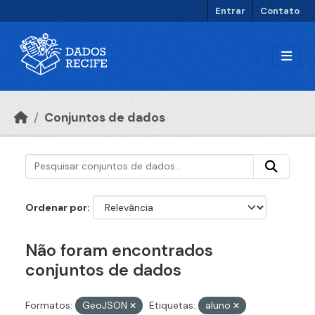
Ir para o conteúdo principal
Entrar
Contato
Conjuntos de dados
Ordenar por
Não foram encontrados
conjuntos de dados
Formatos:
GeoJSON
Etiquetas:
aluno