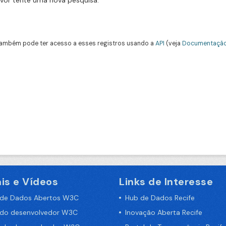
avor tente uma nova pesquisa.
ambém pode ter acesso a esses registros usando a
API
(veja
Documentação
is e Vídeos
Links de Interesse
 de Dados Abertos W3C
Hub de Dados Recife
 do desenvolvedor W3C
Inovação Aberta Recife