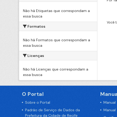
Por f
Não há Etiquetas que correspondam a
essa busca
Você t
Formatos
Não há Formatos que correspondam a
essa busca
Licenças
Não há Licenças que correspondam a
essa busca
O Portal
Manua
Sobre o Portal
Manual
Padrão de Serviço de Dados da
Manual
Prefeitura da Cidade de Recife