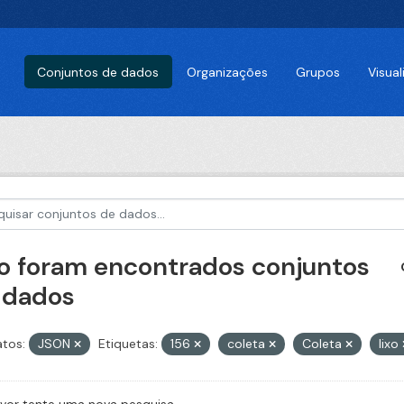
Conjuntos de dados
Organizações
Grupos
Visua
o foram encontrados conjuntos
 dados
tos:
JSON
Etiquetas:
156
coleta
Coleta
lixo