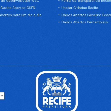
a do desenvolvedor W3C
Portal da Transparência Recife
e Dados Abertos OKFN
Hacker Cidadão Recife
bertos para um dia a dia
Dados Abertos Governo Feder
Dados Abertos Pernambuco