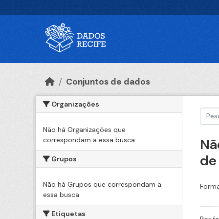
Ir para o conteúdo principal
Conjuntos de dados
Organizações
Não há Organizações que
correspondam a essa busca
Nã
de
Grupos
Não há Grupos que correspondam a
Forma
essa busca
Etiquetas