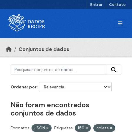
Ir para o conteúdo principal
Entrar
Contato
Conjuntos de dados
Ordenar por
Não foram encontrados
conjuntos de dados
Formatos:
JSON
Etiquetas:
156
coleta