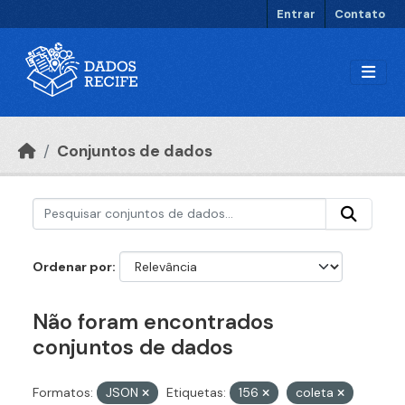
Ir para o conteúdo principal
Entrar
Contato
Conjuntos de dados
Ordenar por
Não foram encontrados
conjuntos de dados
Formatos:
JSON
Etiquetas:
156
coleta