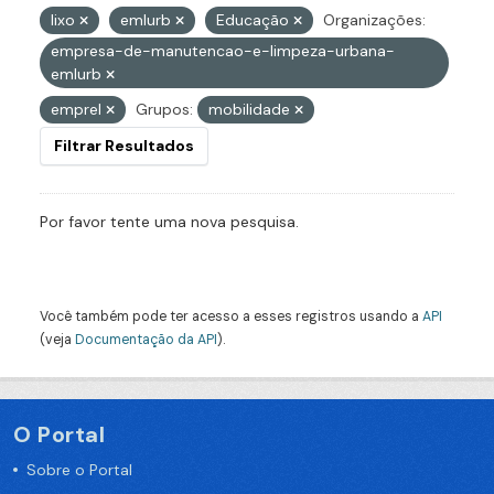
lixo
emlurb
Educação
Organizações:
empresa-de-manutencao-e-limpeza-urbana-
emlurb
emprel
Grupos:
mobilidade
Filtrar Resultados
Por favor tente uma nova pesquisa.
Você também pode ter acesso a esses registros usando a
API
(veja
Documentação da API
).
O Portal
Sobre o Portal