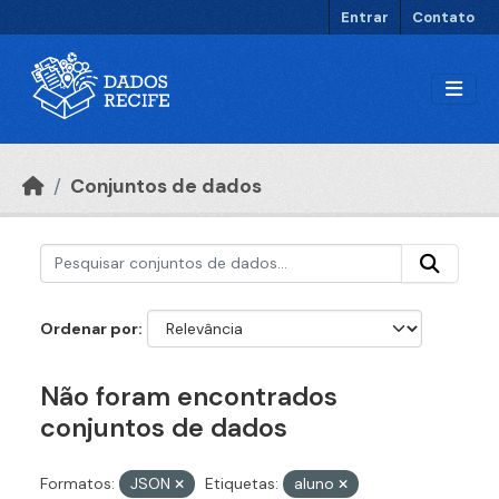
Ir para o conteúdo principal
Entrar
Contato
Conjuntos de dados
Ordenar por
Não foram encontrados
conjuntos de dados
Formatos:
JSON
Etiquetas:
aluno