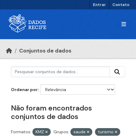
Ir para o conteúdo principal
Entrar
Contato
Conjuntos de dados
Ordenar por
Não foram encontrados
conjuntos de dados
Formatos:
KMZ
Grupos:
saude
turismo