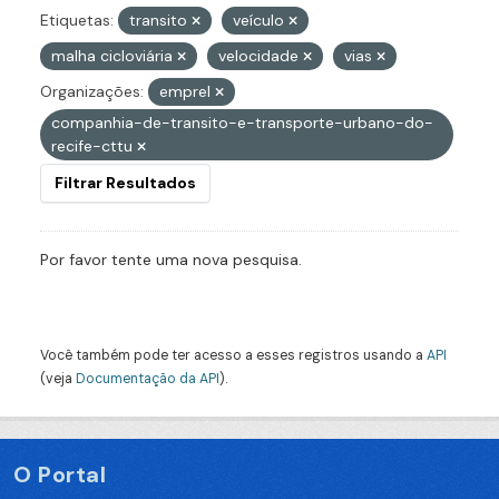
Etiquetas:
transito
veículo
malha cicloviária
velocidade
vias
Organizações:
emprel
companhia-de-transito-e-transporte-urbano-do-
recife-cttu
Filtrar Resultados
Por favor tente uma nova pesquisa.
Você também pode ter acesso a esses registros usando a
API
(veja
Documentação da API
).
O Portal