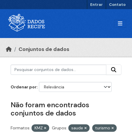
Ir para o conteúdo principal
Entrar
Contato
Conjuntos de dados
Ordenar por
Não foram encontrados
conjuntos de dados
Formatos:
KMZ
Grupos:
saude
turismo