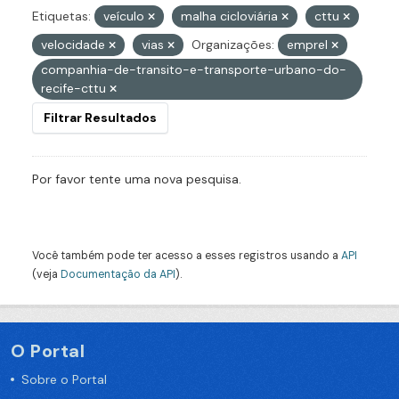
Etiquetas:
veículo
malha cicloviária
cttu
velocidade
vias
Organizações:
emprel
companhia-de-transito-e-transporte-urbano-do-
recife-cttu
Filtrar Resultados
Por favor tente uma nova pesquisa.
Você também pode ter acesso a esses registros usando a
API
(veja
Documentação da API
).
O Portal
Sobre o Portal