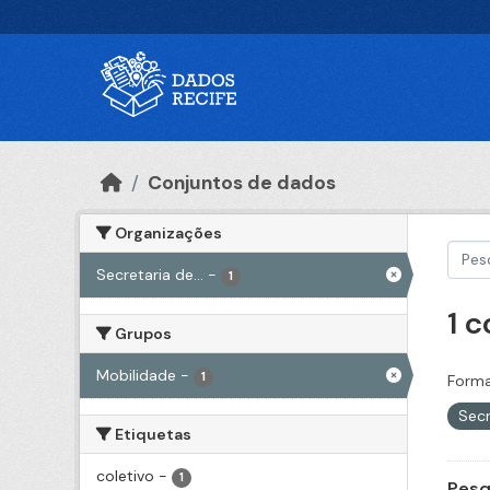
Ir para o conteúdo principal
Conjuntos de dados
Organizações
Secretaria de...
-
1
1 
Grupos
Mobilidade
-
1
Forma
Secr
Etiquetas
coletivo
-
1
Pesq