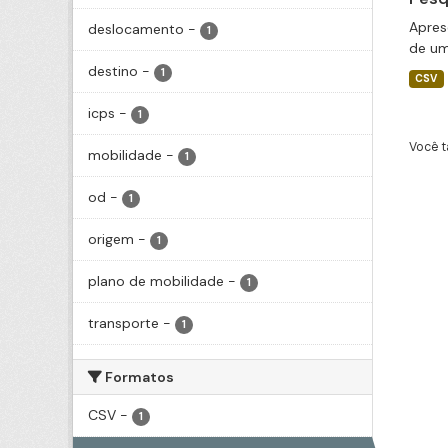
Apres
deslocamento
-
1
de um
destino
-
1
CSV
icps
-
1
Você t
mobilidade
-
1
od
-
1
origem
-
1
plano de mobilidade
-
1
transporte
-
1
Formatos
CSV
-
1