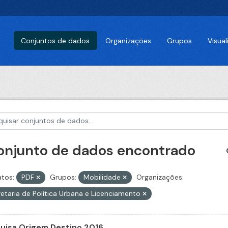
Conjuntos de dados
Organizações
Grupos
Visua
conjunto de dados encontrado
tos:
PDF
Grupos:
Mobilidade
Organizações:
etaria de Política Urbana e Licenciamento
uisa Origem Destino 2016