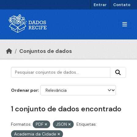
Ir para o conteúdo principal
Entrar
Contato
Conjuntos de dados
Ordenar por
1 conjunto de dados encontrado
Formatos:
PDF
JSON
Etiquetas:
Academia da Cidade