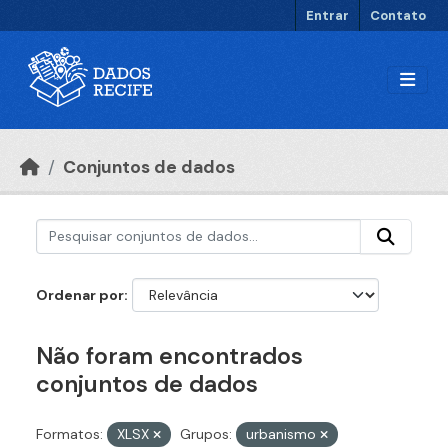
Ir para o conteúdo principal
Entrar
Contato
Conjuntos de dados
Ordenar por
Não foram encontrados
conjuntos de dados
Formatos:
XLSX
Grupos:
urbanismo