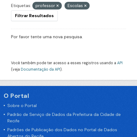
Etiquetas:
professor
Escolas
Filtrar Resultados
Por favor tente uma nova pesquisa.
Você também pode ter acesso a esses registros usando a
API
(veja
Documentação da API
).
O Portal
Sobre o Portal
Padrão de Serviço de Dados da Prefeitura da Cidade de
Recife
Padrões de Publicação dos Dados no Portal de Dados
Abertos do Recife