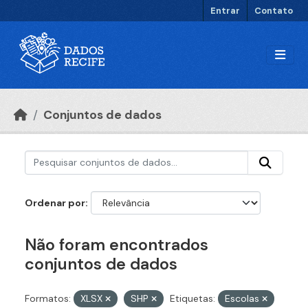
Ir para o conteúdo principal
Entrar
Contato
Conjuntos de dados
Ordenar por
Não foram encontrados
conjuntos de dados
Formatos:
XLSX
SHP
Etiquetas:
Escolas