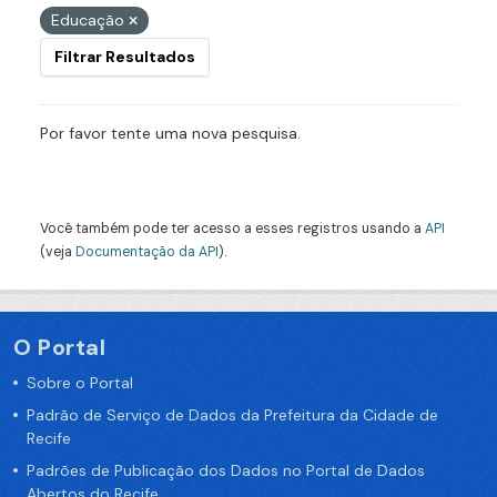
Educação
Filtrar Resultados
Por favor tente uma nova pesquisa.
Você também pode ter acesso a esses registros usando a
API
(veja
Documentação da API
).
O Portal
Sobre o Portal
Padrão de Serviço de Dados da Prefeitura da Cidade de
Recife
Padrões de Publicação dos Dados no Portal de Dados
Abertos do Recife