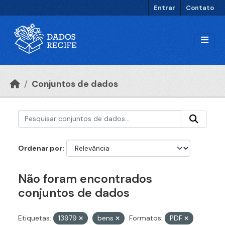
Ir para o conteúdo principal
Entrar
Contato
Conjuntos de dados
Ordenar por
Não foram encontrados
conjuntos de dados
Etiquetas:
13979
bens
Formatos:
PDF