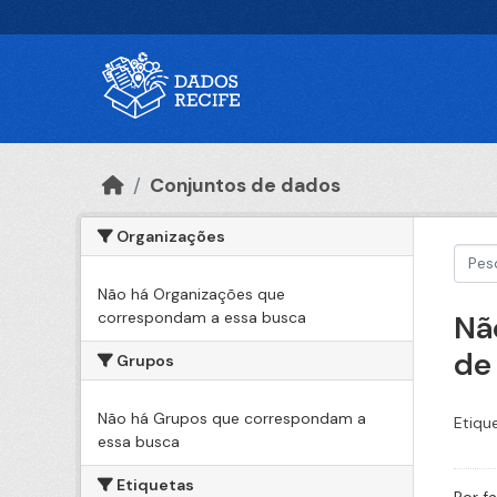
Ir para o conteúdo principal
Conjuntos de dados
Organizações
Não há Organizações que
correspondam a essa busca
Nã
de
Grupos
Não há Grupos que correspondam a
Etiqu
essa busca
Etiquetas