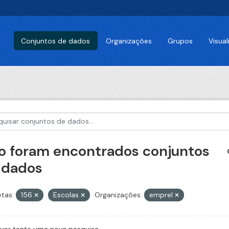
Conjuntos de dados
Organizações
Grupos
Visua
o foram encontrados conjuntos
 dados
etas:
156
Escolas
Organizações:
emprel