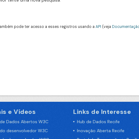
avor tente uma nova pesquisa.
ambém pode ter acesso a esses registros usando a
API
(veja
Documentação
is e Vídeos
Links de Interesse
 de Dados Abertos W3C
Hub de Dados Recife
 do desenvolvedor W3C
Inovação Aberta Recife