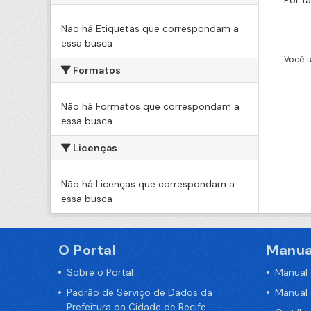
Por f
Não há Etiquetas que correspondam a
essa busca
Você t
Formatos
Não há Formatos que correspondam a
essa busca
Licenças
Não há Licenças que correspondam a
essa busca
O Portal
Manua
Sobre o Portal
Manual
Padrão de Serviço de Dados da
Manual
Prefeitura da Cidade de Recife