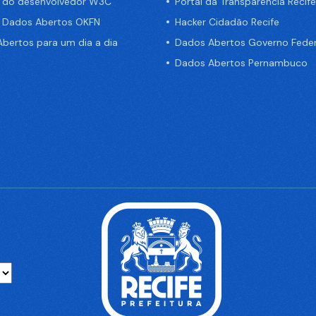
a do desenvolvedor W3C
Portal da Transparência Recife
e Dados Abertos OKFN
Hacker Cidadão Recife
bertos para um dia a dia
Dados Abertos Governo Feder
Dados Abertos Pernambuco