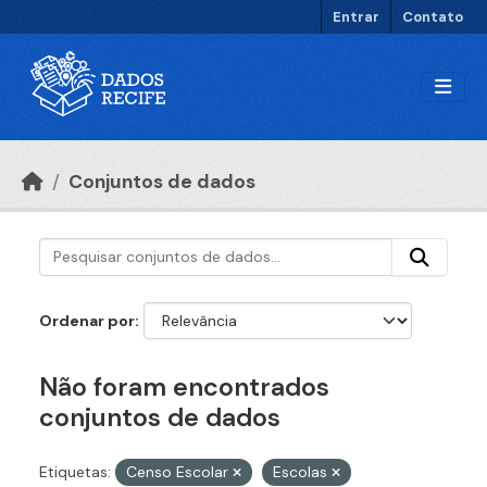
Ir para o conteúdo principal
Entrar
Contato
Conjuntos de dados
Ordenar por
Não foram encontrados
conjuntos de dados
Etiquetas:
Censo Escolar
Escolas