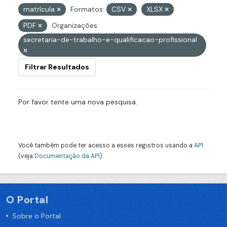
matrícula
Formatos:
CSV
XLSX
PDF
Organizações:
secretaria-de-trabalho-e-qualificacao-profissional
Filtrar Resultados
Por favor tente uma nova pesquisa.
Você também pode ter acesso a esses registros usando a
API
(veja
Documentação da API
).
O Portal
Sobre o Portal