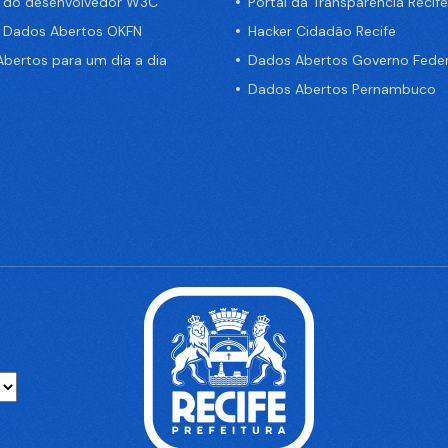
a do desenvolvedor W3C
Portal da Transparência Recife
e Dados Abertos OKFN
Hacker Cidadão Recife
bertos para um dia a dia
Dados Abertos Governo Feder
Dados Abertos Pernambuco