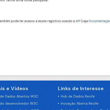
avor tente uma nova pesquisa.
ambém pode ter acesso a esses registros usando a
API
(veja
Documentação
is e Vídeos
Links de Interesse
 de Dados Abertos W3C
Hub de Dados Recife
 do desenvolvedor W3C
Inovação Aberta Recife