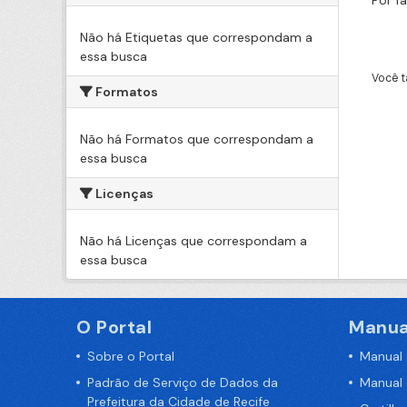
Por f
Não há Etiquetas que correspondam a
essa busca
Você t
Formatos
Não há Formatos que correspondam a
essa busca
Licenças
Não há Licenças que correspondam a
essa busca
O Portal
Manua
Sobre o Portal
Manual
Padrão de Serviço de Dados da
Manual
Prefeitura da Cidade de Recife