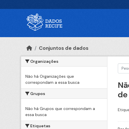
Ir para o conteúdo principal
Conjuntos de dados
Organizações
Não há Organizações que
correspondam a essa busca
Nã
de
Grupos
Não há Grupos que correspondam a
Etiqu
essa busca
Etiquetas