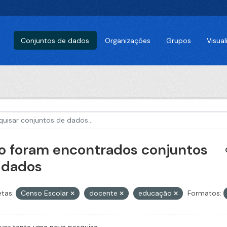
Conjuntos de dados
Organizações
Grupos
Visua
o foram encontrados conjuntos
 dados
etas:
Censo Escolar
docente
educação
Formatos: