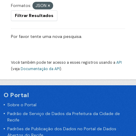
Formatos:
JSON
Filtrar Resultados
Por favor tente uma nova pesquisa.
Você também pode ter acesso a esses registros usando a
API
(veja
Documentação da API
).
O Portal
Sobre o Portal
Padrão de Serviço de Dados da Prefeitura da Cidade de
Recife
Padrões de Publicação dos Dados no Portal de Dados
Abertos do Recife