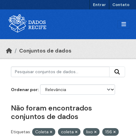
Ir para o conteúdo principal
Entrar
Contato
Conjuntos de dados
Ordenar por
Não foram encontrados
conjuntos de dados
Etiquetas:
Coleta
coleta
lixo
156