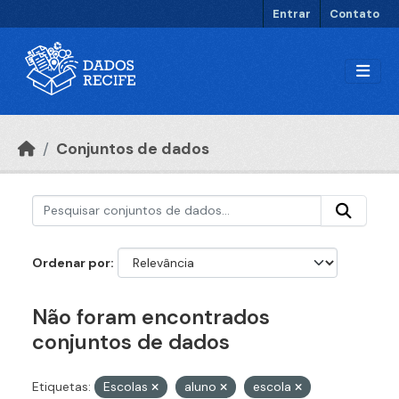
Ir para o conteúdo principal
Entrar
Contato
Conjuntos de dados
Ordenar por
Não foram encontrados
conjuntos de dados
Etiquetas:
Escolas
aluno
escola