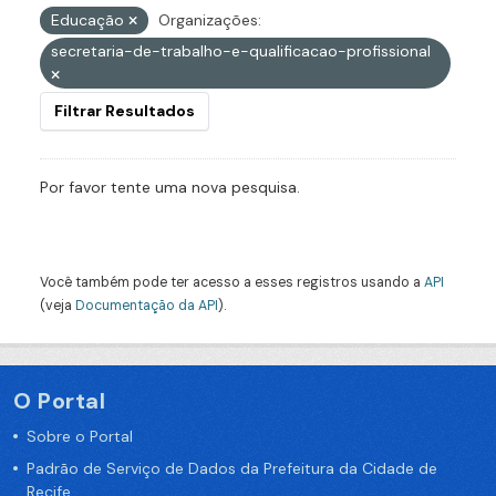
Educação
Organizações:
secretaria-de-trabalho-e-qualificacao-profissional
Filtrar Resultados
Por favor tente uma nova pesquisa.
Você também pode ter acesso a esses registros usando a
API
(veja
Documentação da API
).
O Portal
Sobre o Portal
Padrão de Serviço de Dados da Prefeitura da Cidade de
Recife