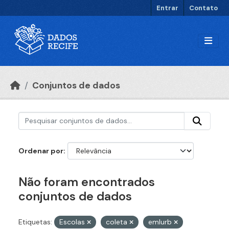
Ir para o conteúdo principal
Entrar
Contato
Conjuntos de dados
Ordenar por
Não foram encontrados
conjuntos de dados
Etiquetas:
Escolas
coleta
emlurb