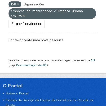
156
Organizações:
empresa-de-manutencao-e-limpeza-urbana-
emlurb
Filtrar Resultados
Por favor tente uma nova pesquisa.
Você também pode ter acesso a esses registros usando a
API
(veja
Documentação da API
).
O Portal
Sobre o Portal
Padrão de Serviço de Dados da Prefeitura da Cidade de
Recife