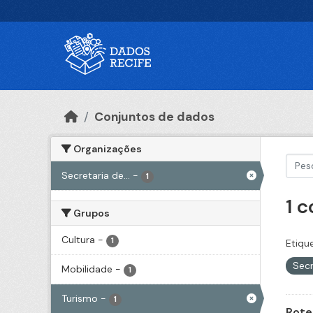
Ir para o conteúdo principal
Conjuntos de dados
Organizações
Secretaria de...
-
1
1 
Grupos
Cultura
-
1
Etiqu
Secr
Mobilidade
-
1
Turismo
-
1
Rote