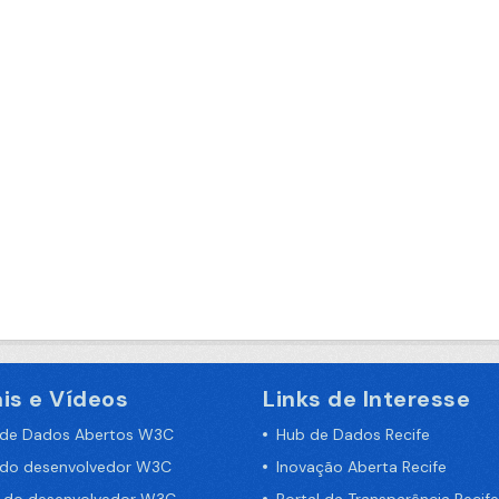
is e Vídeos
Links de Interesse
 de Dados Abertos W3C
Hub de Dados Recife
 do desenvolvedor W3C
Inovação Aberta Recife