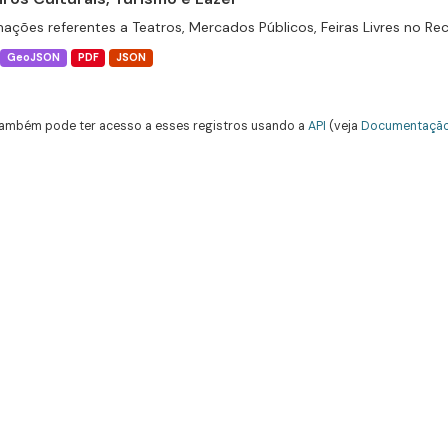
mações referentes a Teatros, Mercados Públicos, Feiras Livres no Rec
GeoJSON
PDF
JSON
ambém pode ter acesso a esses registros usando a
API
(veja
Documentação