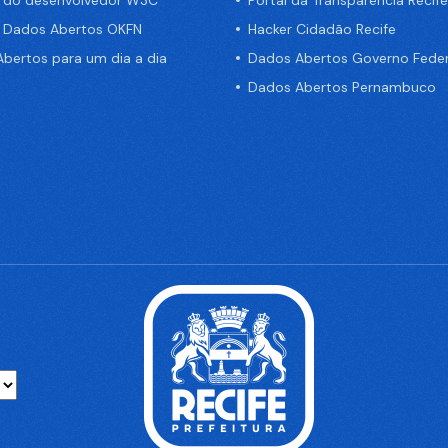
a do desenvolvedor W3C
Portal da Transparência Recife
e Dados Abertos OKFN
Hacker Cidadão Recife
bertos para um dia a dia
Dados Abertos Governo Feder
Dados Abertos Pernambuco