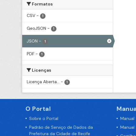
Formatos
CSV
-
1
GeoJSON
-
1
JSON
-
1
PDF
-
1
Licenças
Licença Aberta...
-
1
O Portal
Manua
Sobre o Portal
Manual
Padrão de Serviço de Dados da
Manual
Prefeitura da Cidade de Recife