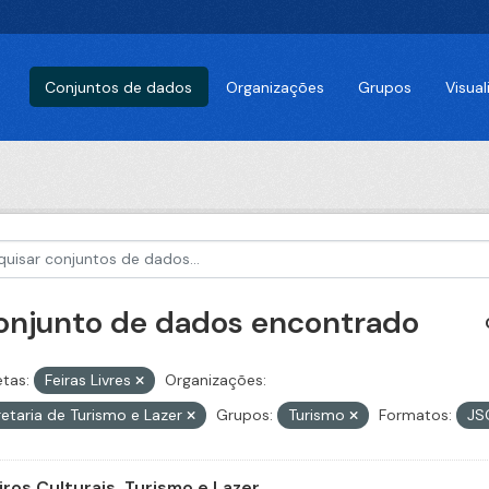
Conjuntos de dados
Organizações
Grupos
Visua
conjunto de dados encontrado
etas:
Feiras Livres
Organizações:
etaria de Turismo e Lazer
Grupos:
Turismo
Formatos:
JS
iros Culturais, Turismo e Lazer