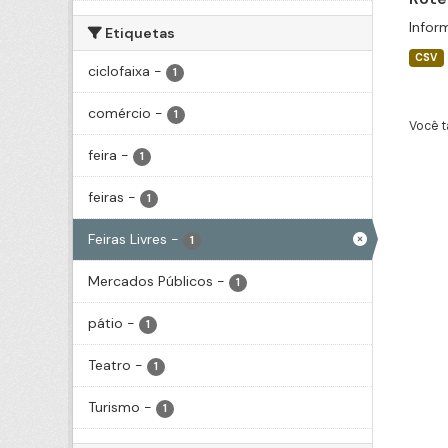
Infor
Etiquetas
CSV
ciclofaixa
-
1
comércio
-
1
Você t
feira
-
1
feiras
-
1
Feiras Livres
-
1
Mercados Públicos
-
1
pátio
-
1
Teatro
-
1
Turismo
-
1