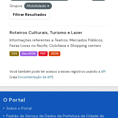
Grupos:
Mobilidade
Filtrar Resultados
Roteiros Culturais, Turismo e Lazer
Informações referentes a Teatros, Mercados Públicos,
Feiras Livres no Recife, Ciclofaixa e Shopping centers
CSV
GeoJSON
PDF
JSON
Você também pode ter acesso a esses registros usando a
API
(veja
Documentação da API
).
O Portal
Sobre o Portal
Padrão de Serviço de Dados da Prefeitura da Cidade de