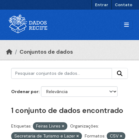
Ir para o conteúdo principal
Entrar
Contato
Conjuntos de dados
Ordenar por
1 conjunto de dados encontrado
Etiquetas:
Feiras Livres
Organizações:
Secretaria de Turismo e Lazer
Formatos:
CSV