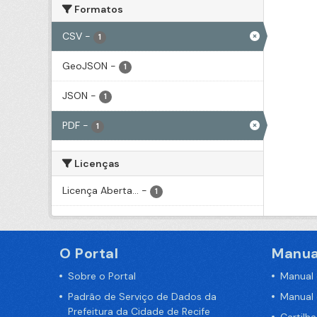
Formatos
CSV
-
1
GeoJSON
-
1
JSON
-
1
PDF
-
1
Licenças
Licença Aberta...
-
1
O Portal
Manua
Sobre o Portal
Manual
Padrão de Serviço de Dados da
Manual
Prefeitura da Cidade de Recife