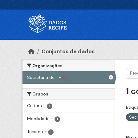
Ir para o conteúdo principal
Conjuntos de dados
Organizações
Secretaria de...
-
1
1 
Grupos
Cultura
-
1
Etiqu
Secr
Mobilidade
-
1
Turismo
-
1
Rote