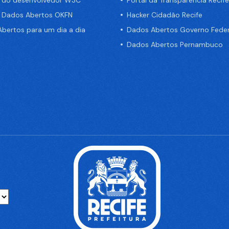
a do desenvolvedor W3C
Portal da Transparência Recife
e Dados Abertos OKFN
Hacker Cidadão Recife
bertos para um dia a dia
Dados Abertos Governo Feder
Dados Abertos Pernambuco