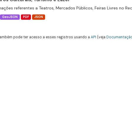
mações referentes a Teatros, Mercados Públicos, Feiras Livres no Rec
GeoJSON
PDF
JSON
ambém pode ter acesso a esses registros usando a
API
(veja
Documentação