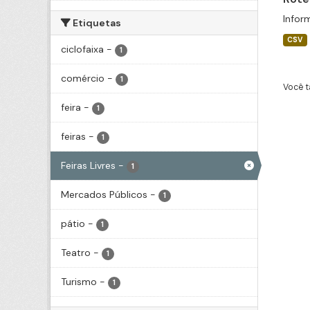
Infor
Etiquetas
CSV
ciclofaixa
-
1
comércio
-
1
Você t
feira
-
1
feiras
-
1
Feiras Livres
-
1
Mercados Públicos
-
1
pátio
-
1
Teatro
-
1
Turismo
-
1