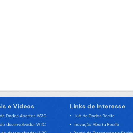
is e Vídeos
Links de Interesse
 de Dados Abertos W3C
Hub de Dados Recife
 do desenvolvedor W3C
Inovação Aberta Recife