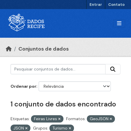
Ir para o conteúdo principal
Entrar
Contato
Conjuntos de dados
Ordenar por
1 conjunto de dados encontrado
Etiquetas:
Feiras Livres
Formatos:
GeoJSON
JSON
Grupos:
Turismo