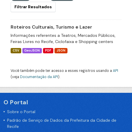
Filtrar Resultados
Roteiros Culturais, Turismo e Lazer
Informações referentes a Teatros, Mercados Públicos,
Feiras Livres no Recife, Ciclofaixa e Shopping centers
CSV
GeoJSON
PDF
JSON
Você também pode ter acesso a esses registros usando a
API
(veja
Documentação da API
).
O Portal
Sobre o Portal
Padrão de Serviço de Dados da Prefeitura da Cidade de
Recife