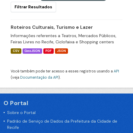
Filtrar Resultados
Roteiros Culturais, Turismo e Lazer
Informações referentes a Teatros, Mercados Públicos,
Feiras Livres no Recife, Ciclofaixa e Shopping centers
CSV
GeoJSON
PDF
JSON
Você também pode ter acesso a esses registros usando a
API
(veja
Documentação da API
).
O Portal
Sobre o Portal
Padrão de Serviço de Dados da Prefeitura da Cidade de
Recife