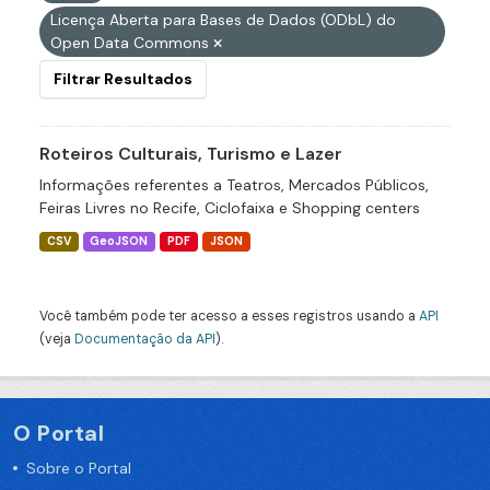
Licença Aberta para Bases de Dados (ODbL) do
Open Data Commons
Filtrar Resultados
Roteiros Culturais, Turismo e Lazer
Informações referentes a Teatros, Mercados Públicos,
Feiras Livres no Recife, Ciclofaixa e Shopping centers
CSV
GeoJSON
PDF
JSON
Você também pode ter acesso a esses registros usando a
API
(veja
Documentação da API
).
O Portal
Sobre o Portal