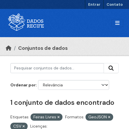
Ir para o conteúdo principal
Entrar
Contato
Conjuntos de dados
Ordenar por
1 conjunto de dados encontrado
Etiquetas:
Feiras Livres
Formatos:
GeoJSON
CSV
Licenças: