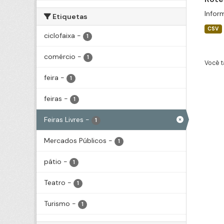
Infor
Etiquetas
CSV
ciclofaixa
-
1
comércio
-
1
Você t
feira
-
1
feiras
-
1
Feiras Livres
-
1
Mercados Públicos
-
1
pátio
-
1
Teatro
-
1
Turismo
-
1