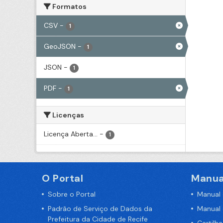
Formatos
CSV
-
1
GeoJSON
-
1
JSON
-
1
PDF
-
1
Licenças
Licença Aberta...
-
1
O Portal
Manua
Sobre o Portal
Manual
Padrão de Serviço de Dados da
Manual
Prefeitura da Cidade de Recife