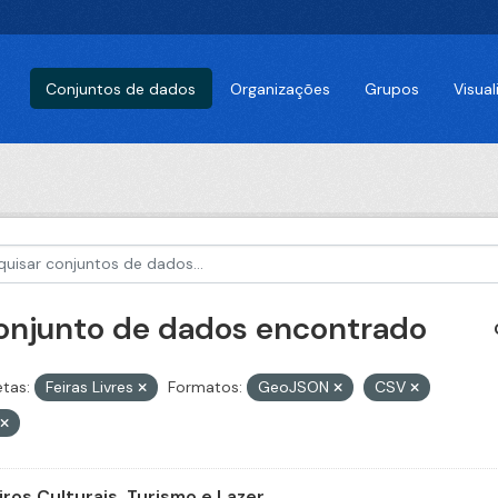
Conjuntos de dados
Organizações
Grupos
Visua
conjunto de dados encontrado
etas:
Feiras Livres
Formatos:
GeoJSON
CSV
iros Culturais, Turismo e Lazer