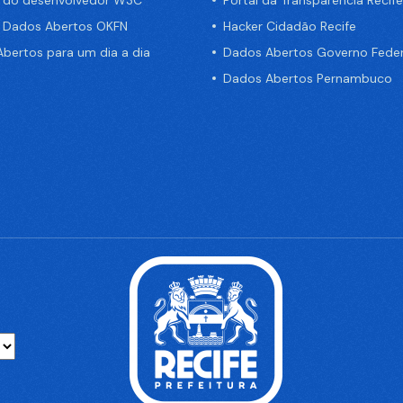
a do desenvolvedor W3C
Portal da Transparência Recife
e Dados Abertos OKFN
Hacker Cidadão Recife
bertos para um dia a dia
Dados Abertos Governo Feder
Dados Abertos Pernambuco