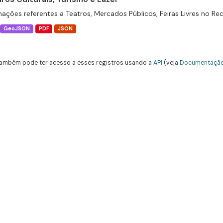
mações referentes a Teatros, Mercados Públicos, Feiras Livres no Rec
GeoJSON
PDF
JSON
ambém pode ter acesso a esses registros usando a
API
(veja
Documentação