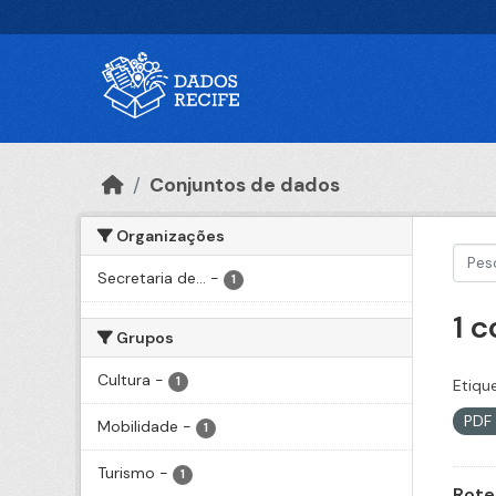
Ir para o conteúdo principal
Conjuntos de dados
Organizações
Secretaria de...
-
1
1 
Grupos
Cultura
-
1
Etiqu
PDF
Mobilidade
-
1
Turismo
-
1
Rote