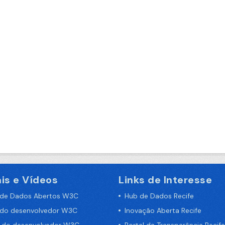
is e Vídeos
Links de Interesse
 de Dados Abertos W3C
Hub de Dados Recife
 do desenvolvedor W3C
Inovação Aberta Recife